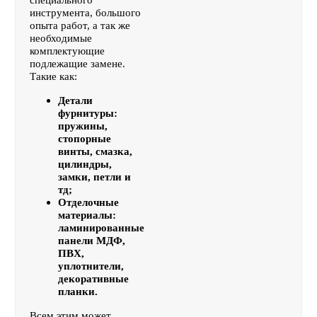
специального
инструмента, большого
опыта работ, а так же
необходимые
комплектующие
подлежащие замене.
Такие как:
Детали
фурнитуры:
пружины,
стопорные
винты, смазка,
цилиндры,
замки, петли и
тд;
Отделочные
материалы:
ламинированные
панели МДФ,
ПВХ,
уплотнители,
декоративные
планки.
Всем этим может