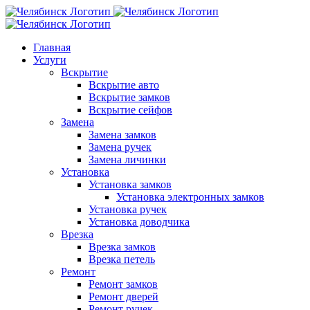
Skip
to
content
Главная
Услуги
Вскрытие
Вскрытие авто
Вскрытие замков
Вскрытие сейфов
Замена
Замена замков
Замена ручек
Замена личинки
Установка
Установка замков
Установка электронных замков
Установка ручек
Установка доводчика
Врезка
Врезка замков
Врезка петель
Ремонт
Ремонт замков
Ремонт дверей
Ремонт ручек