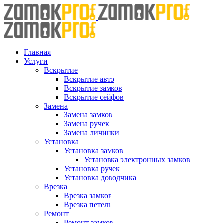
Skip
to
content
Главная
Услуги
Вскрытие
Вскрытие авто
Вскрытие замков
Вскрытие сейфов
Замена
Замена замков
Замена ручек
Замена личинки
Установка
Установка замков
Установка электронных замков
Установка ручек
Установка доводчика
Врезка
Врезка замков
Врезка петель
Ремонт
Ремонт замков