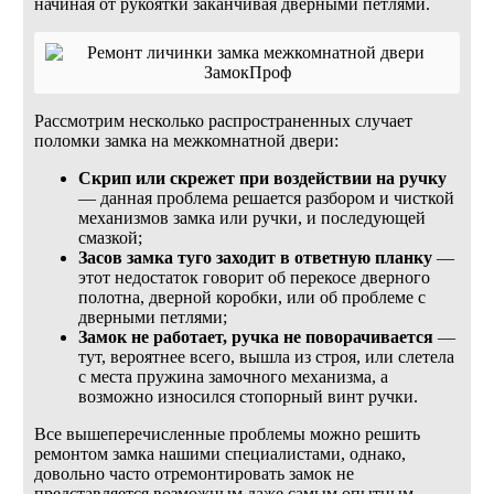
начиная от рукоятки заканчивая дверными петлями.
Рассмотрим несколько распространенных случает
поломки замка на межкомнатной двери:
Скрип или скрежет при воздействии на ручку
— данная проблема решается разбором и чисткой
механизмов замка или ручки, и последующей
смазкой;
Засов замка туго заходит в ответную планку
—
этот недостаток говорит об перекосе дверного
полотна, дверной коробки, или об проблеме с
дверными петлями;
Замок не работает, ручка не поворачивается
—
тут, вероятнее всего, вышла из строя, или слетела
с места пружина замочного механизма, а
возможно износился стопорный винт ручки.
Все вышеперечисленные проблемы можно решить
ремонтом замка нашими специалистами, однако,
довольно часто отремонтировать замок не
представляется возможным даже самым опытным