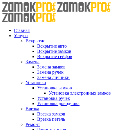
Skip
to
content
Главная
Услуги
Вскрытие
Вскрытие авто
Вскрытие замков
Вскрытие сейфов
Замена
Замена замков
Замена ручек
Замена личинки
Установка
Установка замков
Установка электронных замков
Установка ручек
Установка доводчика
Врезка
Врезка замков
Врезка петель
Ремонт
Ремонт замков